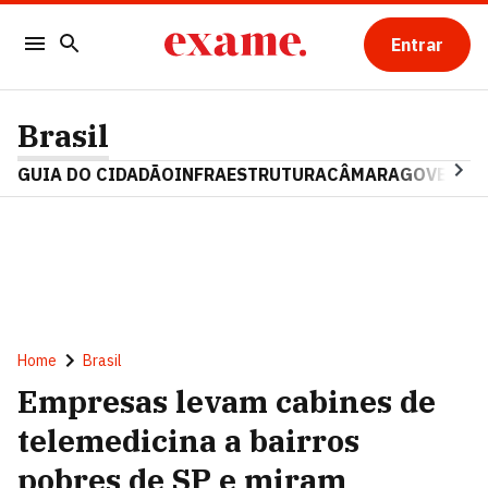
Entrar
Brasil
GUIA DO CIDADÃO
INFRAESTRUTURA
CÂMARA
GOVERNO 
Home
Brasil
Empresas levam cabines de
telemedicina a bairros
pobres de SP e miram