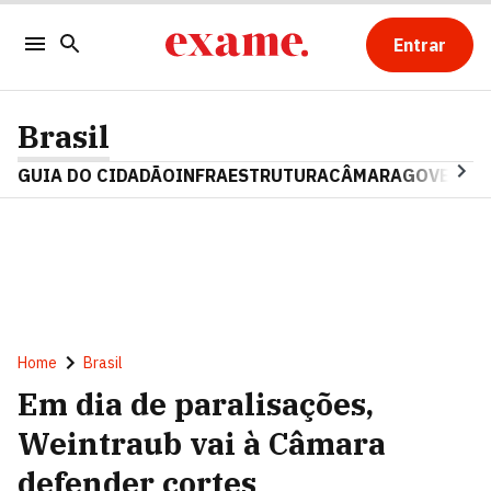
Entrar
Brasil
GUIA DO CIDADÃO
INFRAESTRUTURA
CÂMARA
GOVERNO 
Home
Brasil
Em dia de paralisações,
Weintraub vai à Câmara
defender cortes