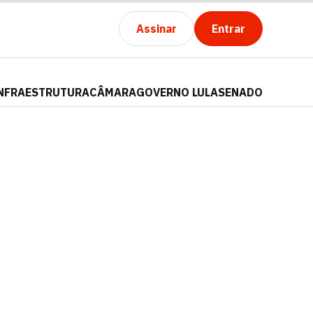
Assinar
Entrar
NFRAESTRUTURA
CÂMARA
GOVERNO LULA
SENADO