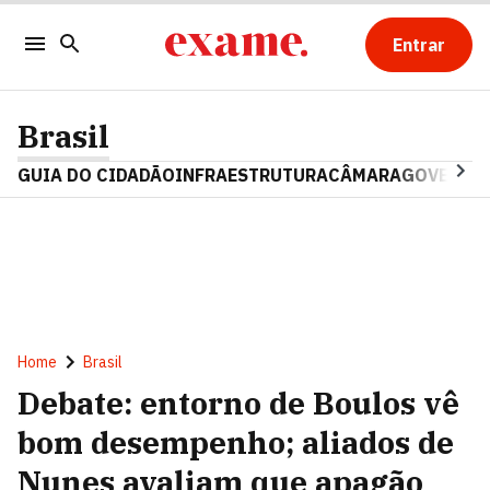
Entrar
Brasil
GUIA DO CIDADÃO
INFRAESTRUTURA
CÂMARA
GOVERNO 
Home
Brasil
Debate: entorno de Boulos vê
bom desempenho; aliados de
Nunes avaliam que apagão