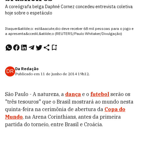
A coreógrafa belga Daphné Cornez concedeu entrevista coletiva
hoje sobre o espetáculo
Itaquer&atilde;o: est&aacute;dio deve receber 68 mil pessoas para o jogo e
a apresenta&ccedil;&atilde;o (REUTERS/Paulo Whitaker/Divulgação)
Da Redação
DR
Publicado em
11 de junho de 2014
19h12
.
São Paulo - A natureza, a
dança
e o
futebol
serão os
"três tesouros" que o Brasil mostrará ao mundo nesta
quinta-feira na cerimônia de abertura da
Copa do
Mundo
, na Arena Corinthians, antes da primeira
partida do torneio, entre Brasil e Croácia.