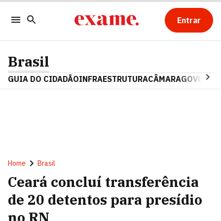
Entrar
Brasil
GUIA DO CIDADÃO
INFRAESTRUTURA
CÂMARA
GOVERNO 
Home
Brasil
Ceará concluí transferência
de 20 detentos para presídio
no RN