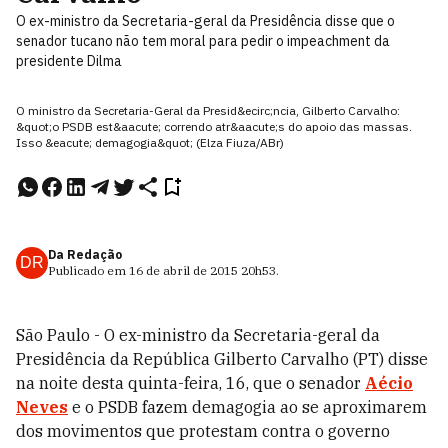
O ex-ministro da Secretaria-geral da Presidência disse que o
senador tucano não tem moral para pedir o impeachment da
presidente Dilma
O ministro da Secretaria-Geral da Presid&ecirc;ncia, Gilberto Carvalho:
&quot;o PSDB est&aacute; correndo atr&aacute;s do apoio das massas.
Isso &eacute; demagogia&quot; (Elza Fiuza/ABr)
Da Redação
DR
Publicado em
16 de abril de 2015
20h53
.
São Paulo - O ex-ministro da Secretaria-geral da
Presidência da República Gilberto Carvalho (PT) disse
na noite desta quinta-feira, 16, que o senador
Aécio
Neves
e o PSDB fazem demagogia ao se aproximarem
dos movimentos que protestam contra o governo