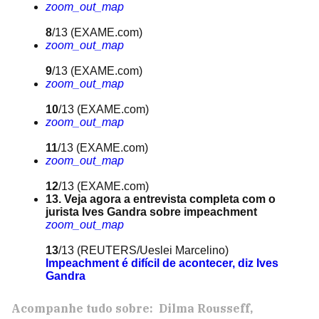
zoom_out_map
8
/13
(EXAME.com)
zoom_out_map
9
/13
(EXAME.com)
zoom_out_map
10
/13
(EXAME.com)
zoom_out_map
11
/13
(EXAME.com)
zoom_out_map
12
/13
(EXAME.com)
13. Veja agora a entrevista completa com o
jurista Ives Gandra sobre impeachment
zoom_out_map
13
/13
(REUTERS/Ueslei Marcelino)
Impeachment é difícil de acontecer, diz Ives
Gandra
Acompanhe tudo sobre:
Dilma Rousseff