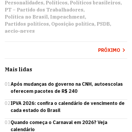
Personalidades
Políticos
Políticos brasileiros
PT – Partido dos Trabalhadores
Política no Brasil
Impeachment
Partidos políticos
Oposição política
PSDB
aecio-neves
PRÓXIMO
Mais lidas
01
Após mudanças do governo na CNH, autoescolas
oferecem pacotes de R$ 240
02
IPVA 2026: confira o calendário de vencimento de
cada estado do Brasil
03
Quando começa o Carnaval em 2026? Veja
calendário