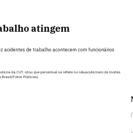
rabalho atingem
ez acidentes de trabalho acontecem com funcionários
cute;ria da CUT, citou que percentual se reflete no n&uacute;mero de mortes
 Brasil/Fotos Públicas)