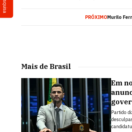
Pesquisa
PRÓXIMO
Murilo Fer
Mais de Brasil
Em no
anunc
gover
Partido d
desculpas
candidatu