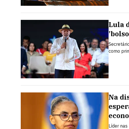
Lula 
'bolso
Secretári
como prin
Na di
esper
econ
Líder nas