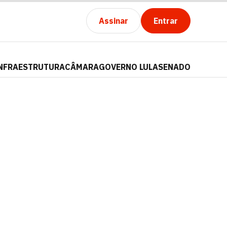
Assinar
Entrar
NFRAESTRUTURA
CÂMARA
GOVERNO LULA
SENADO