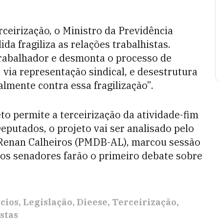
rceirização, o Ministro da Previdência
da fragiliza as relações trabalhistas.
trabalhador e desmonta o processo de
via representação sindical, e desestrutura
almente contra essa fragilização”.
o permite a terceirização da atividade-fim
putados, o projeto vai ser analisado pelo
 Renan Calheiros (PMDB-AL), marcou sessão
 os senadores farão o primeiro debate sobre
cios
Legislação
Dieese
Terceirização
stas