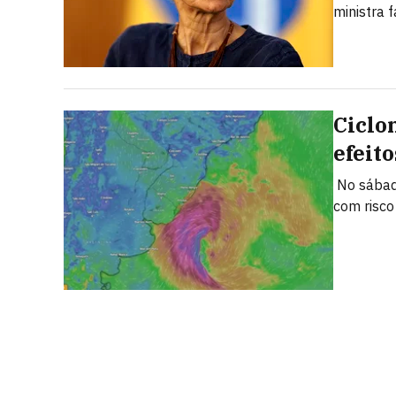
ministra 
Ciclo
efeito
No sábado
com risco