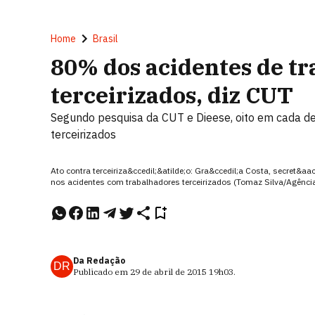
Home
Brasil
80% dos acidentes de t
terceirizados, diz CUT
Segundo pesquisa da CUT e Dieese, oito em cada d
terceirizados
Ato contra terceiriza&ccedil;&atilde;o: Gra&ccedil;a Costa, secret&aa
nos acidentes com trabalhadores terceirizados (Tomaz Silva/Agência
Da Redação
DR
Publicado em
29 de abril de 2015
19h03
.