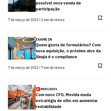
possível nova venda de
participação
7 de março de 2023 • 2 min de leitura
EXAME IN
Quem gosta de formulários? Com
nova aquisição, o próximo alvo da
Sinqia é o compliance
7 de março de 2023 • 7 min de leitura
MERCADOS
Com novo CFO, Movida muda
estratégia de olho em aumentar
rentabilidade