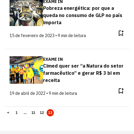
EXAME IN
Pobreza energética: por que a
queda no consumo de GLP no país
importa
15 de fevereiro de 2023 • 9 min de leitura
EXAME IN
Cimed quer ser “a Natura do setor
farmacêutico” e gerar R$ 3 bi em
receita
19 de abril de 2022 • 9 min de leitura
<
1
...
11
12
13