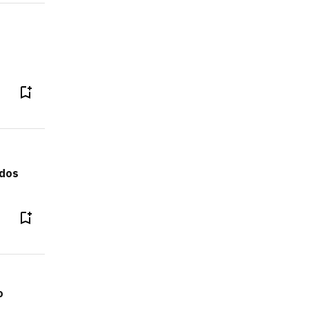
 dos
o