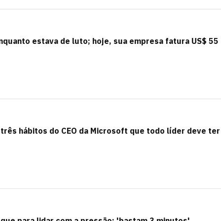
enquanto estava de luto; hoje, sua empresa fatura US$ 55
 três hábitos do CEO da Microsoft que todo líder deve ter
uque para lidar com a pressão: 'bastam 3 minutos'