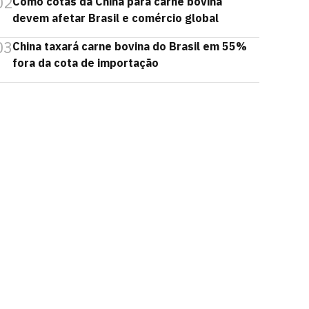
02
Como cotas da China para carne bovina
devem afetar Brasil e comércio global
03
China taxará carne bovina do Brasil em 55%
fora da cota de importação