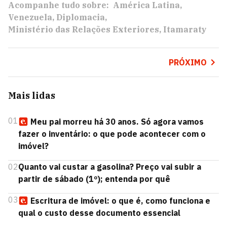
Acompanhe tudo sobre:
América Latina
Venezuela
Diplomacia
Ministério das Relações Exteriores
Itamaraty
PRÓXIMO
Mais lidas
01
Meu pai morreu há 30 anos. Só agora vamos
fazer o inventário: o que pode acontecer com o
imóvel?
02
Quanto vai custar a gasolina? Preço vai subir a
partir de sábado (1º); entenda por quê
03
Escritura de imóvel: o que é, como funciona e
qual o custo desse documento essencial