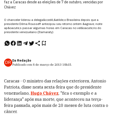
faz a Caracas desde as eleições de 7 de outubro, vencidas por
Chávez
O chanceler liderou a delega&ccedil;&atilde;o Brasileira depois que a
presidente Dilma Rousseff antecipou seu retorno ontem &agrave; noite
ap&oacute;s passar algumas horas em Caracas no vel&oacute;rio do
presidente venezuelano (Itamaraty)
Da Redação
DR
Publicado em
8 de março de 2013
18h15
.
Caracas - O ministro das relações exteriores, Antonio
Patriota, disse nesta sexta-feira que do presidente
venezuelano,
Hugo Chávez
, "fica o exemplo e a
liderança" após sua morte, que aconteceu na terça-
feira passada, após mais de 20 meses de luta contra o
câncer.