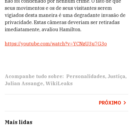
não foi condenado por nenhum crime. O fato de que
seus movimentos e os de seus visitantes serem
vigiados desta maneira é uma degradante invasão de
privacidade. Estas câmeras deveriam ser retiradas
imediatamente, avaliou Hamilton.
https://youtube.com/watch?v=YCNzU3u7G3o
Acompanhe tudo sobre:
Personalidades
Justiça
Julian Assange
WikiLeaks
PRÓXIMO
Mais lidas