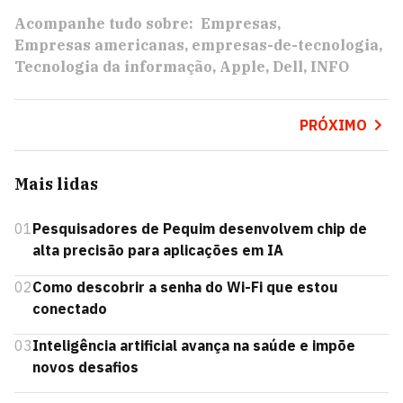
Acompanhe tudo sobre:
Empresas
Empresas americanas
empresas-de-tecnologia
Tecnologia da informação
Apple
Dell
INFO
PRÓXIMO
Mais lidas
01
Pesquisadores de Pequim desenvolvem chip de
alta precisão para aplicações em IA
02
Como descobrir a senha do Wi-Fi que estou
conectado
03
Inteligência artificial avança na saúde e impõe
novos desafios