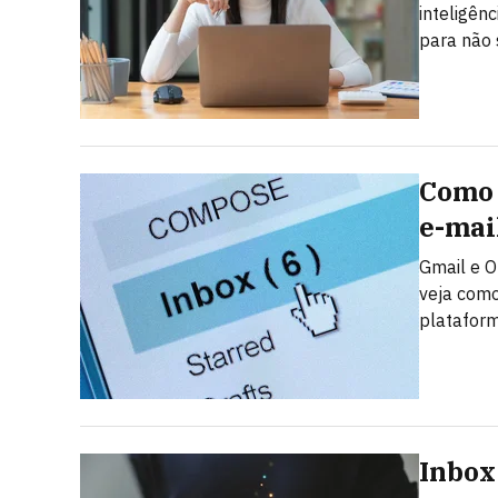
inteligên
para não 
Como 
e-mai
Gmail e O
veja como
plataform
Inbox