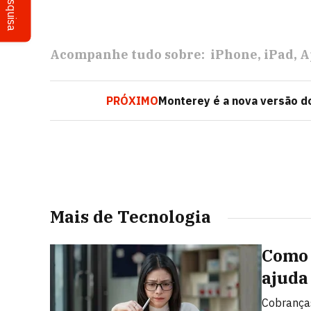
Pesquisa
Acompanhe tudo sobre:
iPhone
iPad
A
PRÓXIMO
Monterey é a nova versão d
Mais de Tecnologia
Como 
ajuda
Cobranças