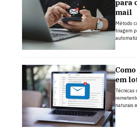
para 
mail
Método c
triagem p
automatiz
Como 
em lo
Técnicas 
remetent
naturais 