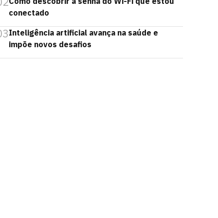
02
Como descobrir a senha do Wi-Fi que estou
conectado
03
Inteligência artificial avança na saúde e
impõe novos desafios