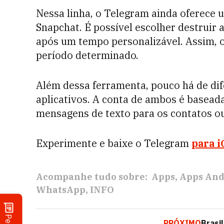
Nessa linha, o Telegram ainda oferece 
Snapchat. É possível escolher destruir
após um tempo personalizável. Assim, o
período determinado.
Além dessa ferramenta, pouco há de dife
aplicativos. A conta de ambos é baseada
mensagens de texto para os contatos ou
Experimente e baixe o Telegram
para i
Acompanhe tudo sobre:
Apps
Apps And
WhatsApp
INFO
PRÓXIMO
Brasi