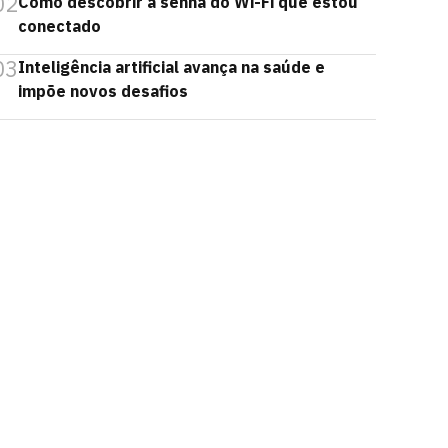
02
Como descobrir a senha do Wi-Fi que estou
conectado
03
Inteligência artificial avança na saúde e
impõe novos desafios