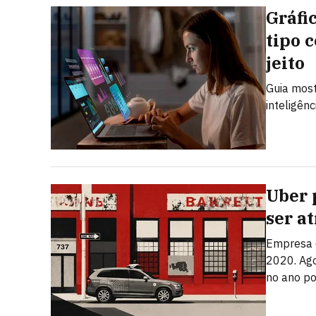
Gráfi
tipo 
jeito
Guia most
inteligênc
Uber 
ser a
Empresa q
2020. Ago
no ano po