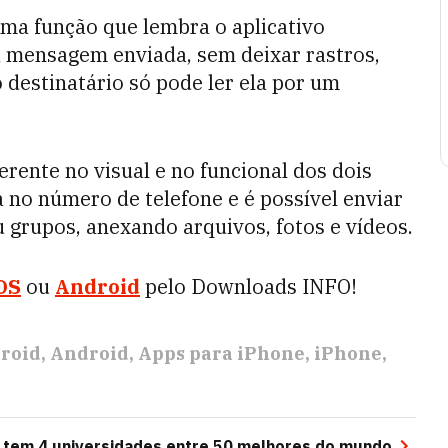
uma função que lembra o aplicativo
 a mensagem enviada, sem deixar rastros,
 destinatário só pode ler ela por um
rente no visual e no funcional dos dois
 no número de telefone e é possível enviar
 grupos, anexando arquivos, fotos e vídeos.
OS
ou
Android
pelo Downloads INFO!
roid
Android
Apps para iPhone
iPhone
l tem 4 universidades entre 50 melhores do mundo