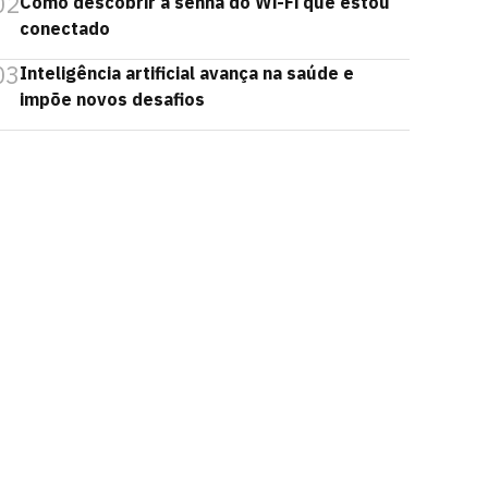
02
Como descobrir a senha do Wi-Fi que estou
conectado
03
Inteligência artificial avança na saúde e
impõe novos desafios