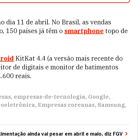
 dia 11 de abril. No Brasil, as vendas
o, 150 países já têm o
smartphone
topo de
roid
KitKat 4.4 (a versão mais recente do
itor de digitais e monitor de batimentos
2.600 reais.
esas
empresas-de-tecnologia
Google
roeletrônica
Empresas coreanas
Samsung
limentação ainda vai pesar em abril e maio, diz FGV