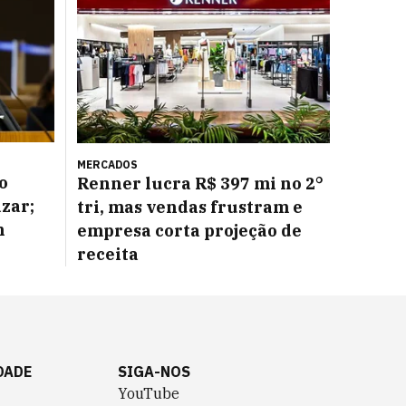
MERCADOS
o
Renner lucra R$ 397 mi no 2°
azar;
tri, mas vendas frustram e
m
empresa corta projeção de
receita
DADE
SIGA-NOS
YouTube