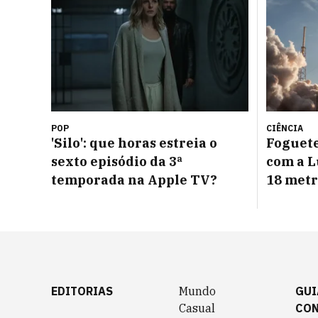
POP
CIÊNCIA
'Silo': que horas estreia o
Foguete
sexto episódio da 3ª
com a L
temporada na Apple TV?
18 metr
EDITORIAS
Mundo
GUI
Casual
CO