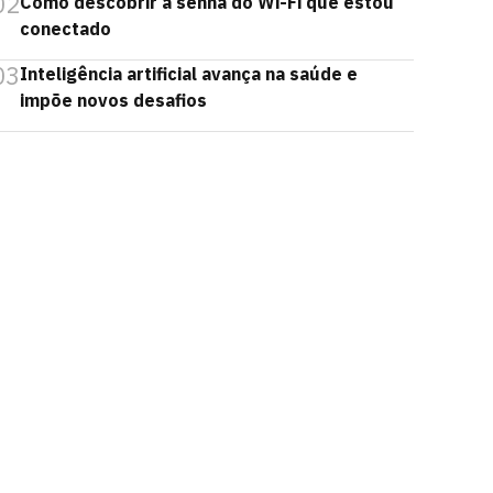
02
Como descobrir a senha do Wi-Fi que estou
conectado
03
Inteligência artificial avança na saúde e
impõe novos desafios