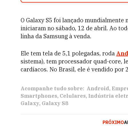
O Galaxy S5 foi lançado mundialmente no
iniciaram no sábado, 12 de abril. Ao tod
linha da Samsung à venda.
Ele tem tela de 5,1 polegadas, roda
And
sistema), tem processador quad-core, le
cardíacos. No Brasil, ele é vendido por 
Acompanhe tudo sobre:
Android
Empr
Smartphones
Celulares
Indústria elet
Galaxy
Galaxy S8
PRÓXIMO
A