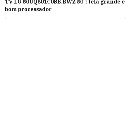
TV LG 50UQ801C0SB.BWZ 50": tela grande e
bom processador