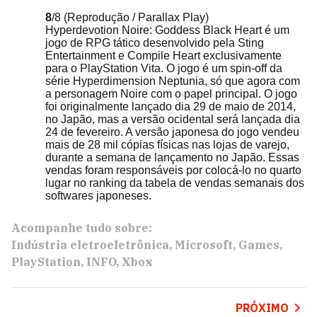
8
/8
(Reprodução / Parallax Play)
Hyperdevotion Noire: Goddess Black Heart é um
jogo de RPG tático desenvolvido pela Sting
Entertainment e Compile Heart exclusivamente
para o PlayStation Vita. O jogo é um spin-off da
série Hyperdimension Neptunia, só que agora com
a personagem Noire com o papel principal. O jogo
foi originalmente lançado dia 29 de maio de 2014,
no Japão, mas a versão ocidental será lançada dia
24 de fevereiro. A versão japonesa do jogo vendeu
mais de 28 mil cópias físicas nas lojas de varejo,
durante a semana de lançamento no Japão. Essas
vendas foram responsáveis por colocá-lo no quarto
lugar no ranking da tabela de vendas semanais dos
softwares japoneses.
Acompanhe tudo sobre:
Indústria eletroeletrônica
Microsoft
Games
PlayStation
INFO
Xbox
PRÓXIMO