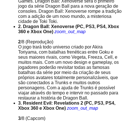
Games. Dragon Ball: Xenoverse será o primeiro
jogo da série Dragon Ball para a nova geração de
consoles. Dragon Ball: Xenoverse rompe a tradição
com a adição de um novo mundo, a misteriosa
cidade de Toki Toki.
2. Dragon Ball: Xenoverse (PC, PS3, PS4, Xbox
360 e Xbox One)
zoom_out_map
2
/8
(Reprodução)
O jogo trará todo universo criado por Akira
Toriyama, com batalhas frenéticas entre Goku e
seus maiores rivais, como Vegeta, Freeza, Cell, e
muitos mais. Com um novo design e gameplay, os
jogadores poderão revisitar todas as famosas
batalhas da série por meio da criação de seus
próprios avatares totalmente personalizáveis, que
são conectados a Trunks e muitos outros
personagens. Com a ajuda de Trunks é possível
viajar através do tempo e intervir no passado para
restaurar a história de Dragon Ball.
3. Resident Evil: Revelations 2 (PC, PS3, PS4,
Xbox 360 e Xbox One)
zoom_out_map
3
/8
(Capcom)