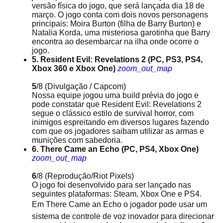
versão física do jogo, que será lançada dia 18 de
março. O jogo conta com dois novos personagens
principais: Moira Burton (filha de Barry Burton) e
Natalia Korda, uma misteriosa garotinha que Barry
encontra ao desembarcar na ilha onde ocorre o
jogo.
5. Resident Evil: Revelations 2 (PC, PS3, PS4,
Xbox 360 e Xbox One)
zoom_out_map
5
/8
(Divulgação / Capcom)
Nossa equipe jogou uma build prévia do jogo e
pode constatar que Resident Evil: Revelations 2
segue o clássico estilo de survival horror, com
inimigos espreitando em diversos lugares fazendo
com que os jogadores saibam utilizar as armas e
munições com sabedoria.
6. There Came an Echo (PC, PS4, Xbox One)
zoom_out_map
6
/8
(Reprodução/Riot Pixels)
O jogo foi desenvolvido para ser lançado nas
seguintes plataformas: Steam, Xbox One e PS4.
Em There Came an Echo o jogador pode usar um
sistema de controle de voz inovador para direcionar