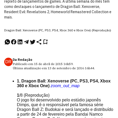
repleto de lançamentos de games. A última semana do mês tem
como destaques o lançamento de Dragon Ball: Xenoverse,
Resident Evil: Revelations 2, Homeworld Remastered Collection e
mais.
Dragon Ball: Xenoverse (PC, PS3, PS4, Xbox 360 e Xbox One) (Reprodução)
Da Redação
DR
Publicado em
15 de abril de 2015
16h59
.
Última atualização em
13 de setembro de 2016
16h44
.
1. Dragon Ball: Xenoverse (PC, PS3, PS4, Xbox
360 e Xbox One)
zoom_out_map
1
/8
(Reprodução)
O jogo foi desenvolvido pelo estúdio japonês
Dimps, que é o responsável pela famosa série
Dragon Ball Z: Budokai e será lançado e distribuído
a partir de 24 de fevereiro pela Bandai Namco