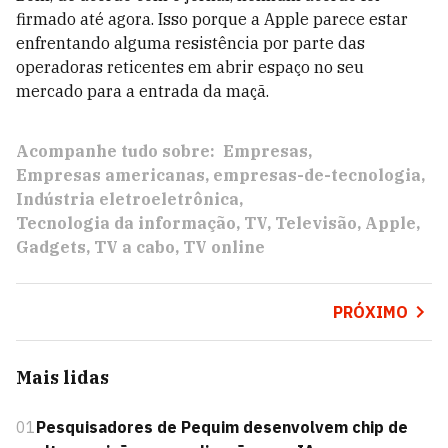
firmado até agora. Isso porque a Apple parece estar
enfrentando alguma resistência por parte das
operadoras reticentes em abrir espaço no seu
mercado para a entrada da maçã.
Acompanhe tudo sobre:
Empresas
Empresas americanas
empresas-de-tecnologia
Indústria eletroeletrônica
Tecnologia da informação
TV
Televisão
Apple
Gadgets
TV a cabo
TV online
PRÓXIMO
Mais lidas
01
Pesquisadores de Pequim desenvolvem chip de