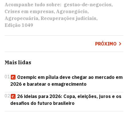
Acompanhe tudo sobre:
gestao-de-negocios
Crises em empresas
Agronegócio
Agropecuária
Recuperações judiciais
Edição 1049
PRÓXIMO
Mais lidas
01
Ozempic em pílula deve chegar ao mercado em
2026 e baratear o emagrecimento
02
26 ideias para 2026: Copa, eleições, juros e os
desafios do futuro brasileiro