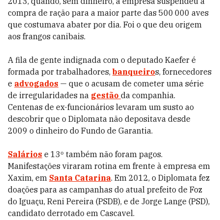
2013, quando, sem dinheiro, a empresa suspendeu a
compra de ração para a maior parte das 500 000 aves
que costumava abater por dia. Foi o que deu origem
aos frangos canibais.
A fila de gente indignada com o deputado Kaefer é
formada por trabalhadores,
banqueiro
s, fornecedores
e
advogados
— que o acusam de cometer uma série
de irregularidades na
gestão
da companhia.
Centenas de ex-funcionários levaram um susto ao
descobrir que o Diplomata não depositava desde
2009 o dinheiro do Fundo de Garantia.
Salários
e 13º também não foram pagos.
Manifestações viraram rotina em frente à empresa em
Xaxim, em
Santa Catarina
. Em 2012, o Diplomata fez
doações para as campanhas do atual prefeito de Foz
do Iguaçu, Reni Pereira (PSDB), e de Jorge Lange (PSD),
candidato derrotado em Cascavel.