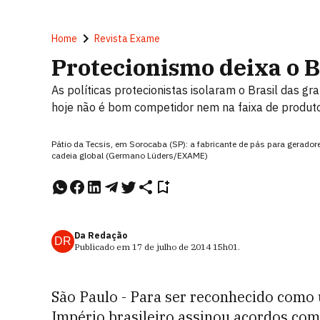
Home
Revista Exame
Protecionismo deixa o Br
As políticas protecionistas isolaram o Brasil das gr
hoje não é bom competidor nem na faixa de produto
Pátio da Tecsis, em Sorocaba (SP): a fabricante de pás para gerad
cadeia global (Germano Lüders/EXAME)
Da Redação
DR
Publicado em
17 de julho de 2014
15h01
.
São Paulo - Para ser reconhecido como
Império brasileiro assinou acordos com