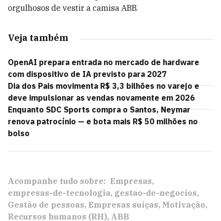
orgulhosos de vestir a camisa ABB.
Veja também
OpenAI prepara entrada no mercado de hardware
com dispositivo de IA previsto para 2027
Dia dos Pais movimenta R$ 3,3 bilhões no varejo e
deve impulsionar as vendas novamente em 2026
Enquanto SDC Sports compra o Santos, Neymar
renova patrocínio — e bota mais R$ 50 milhões no
bolso
Acompanhe tudo sobre:
Empresas
empresas-de-tecnologia
gestao-de-negocios
Gestão de pessoas
Empresas suíças
Motivação
Recursos humanos (RH)
ABB