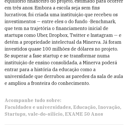
equilíbrio financeiro do projeto, estimado para ocorrer
em três anos. Embora a escola seja sem fins
lucrativos, foi criada uma instituição que recebeu os
investimentos — entre eles o do fundo -Benchmark,
que tem na trajetória o financiamento inicial de
startups como Uber, Dropbox, Twitter e Instagram — e
detém a propriedade intelectual da Minerva. Já foram
investidos quase 100 milhões de dólares no projeto.
Se superar a fase startup e se transformar numa
instituição de ensino consolidada, a Minerva poderá
entrar para a história da educação como a
universidade que derrubou as paredes da sala de aula
e ampliou a fronteira do conhecimento.
Acompanhe tudo sobre:
Faculdades e universidades
Educação
Inovação
Startups
vale-do-silicio
EXAME 50 Anos