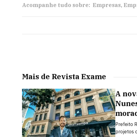
Acompanhe tudo sobre:
Empresas
Empr
Mais de Revista Exame
A nov
Nunes
morad
Prefeito 
projetos 