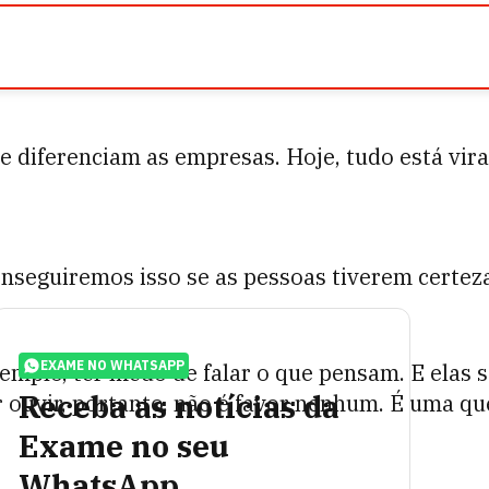
que diferenciam as empresas. Hoje, tudo está v
conseguiremos isso se as pessoas tiverem certe
EXAME NO WHATSAPP
plo, ter medo de falar o que pensam. E elas s
Receba as notícias da
 ouvir, portanto, não é favor nenhum. É uma que
Exame no seu
WhatsApp