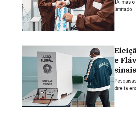
IA, mas o
limitado
Eleiç
e Flá
sinai
Pesquisas
direita e