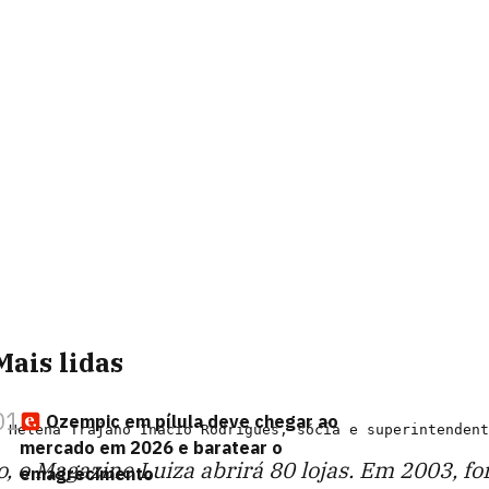
Mais lidas
01
Ozempic em pílula deve chegar ao
mercado em 2026 e baratear o
ano, o Magazine Luiza abrirá 80 lojas. Em 2003
emagrecimento