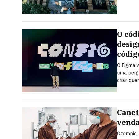
O cód
desig
códig
O Figma v
uma pergu
criar, qu
Canet
venda
Ozempic, 