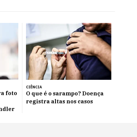
CIÊNCIA
a foto
O que é o sarampo? Doença
registra altas nos casos
ndler