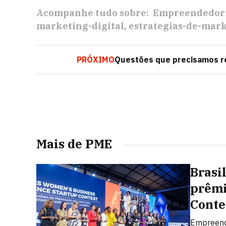
Acompanhe tudo sobre:
Empreendedor
marketing-digital
estrategias-de-mar
PRÓXIMO
Questões que precisamos r
Mais de PME
Brasi
prêmi
Conte
Empreend