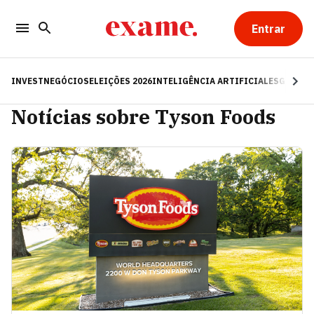
Entrar
INVEST
NEGÓCIOS
ELEIÇÕES 2026
INTELIGÊNCIA ARTIFICIAL
ESG
RE
Notícias sobre Tyson Foods