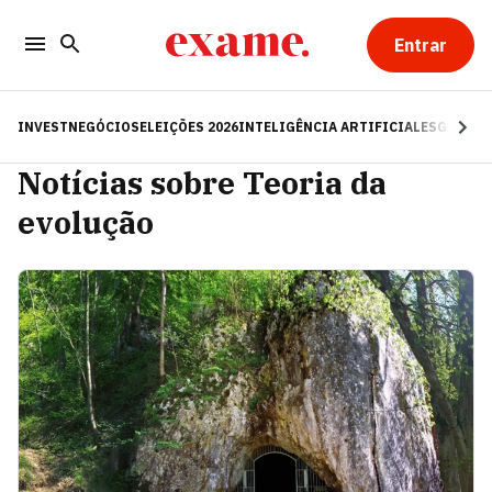
Entrar
INVEST
NEGÓCIOS
ELEIÇÕES 2026
INTELIGÊNCIA ARTIFICIAL
ESG
RE
Notícias sobre Teoria da
evolução