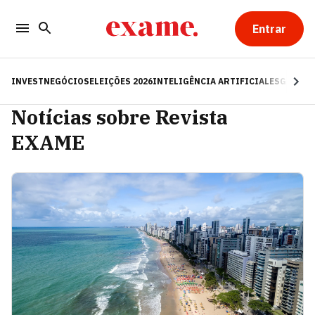
Entrar
INVEST
NEGÓCIOS
ELEIÇÕES 2026
INTELIGÊNCIA ARTIFICIAL
ESG
RE
Notícias sobre Revista
EXAME