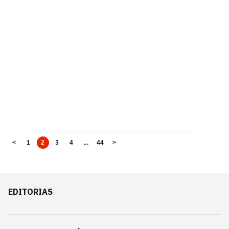
<
1
2
3
4
...
44
>
EDITORIAS