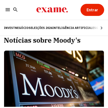
Entrar
INVEST
NEGÓCIOS
ELEIÇÕES 2026
INTELIGÊNCIA ARTIFICIAL
ESG
RE
Notícias sobre Moody's