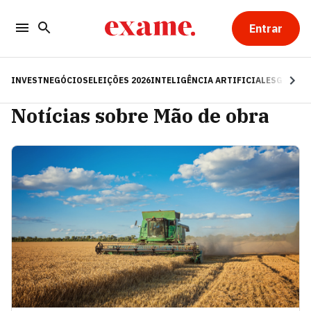
Entrar
INVEST
NEGÓCIOS
ELEIÇÕES 2026
INTELIGÊNCIA ARTIFICIAL
ESG
RE
Notícias sobre Mão de obra