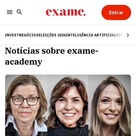
Entrar
INVEST
NEGÓCIOS
ELEIÇÕES 2026
INTELIGÊNCIA ARTIFICIAL
ESG
RE
Notícias sobre exame-
academy