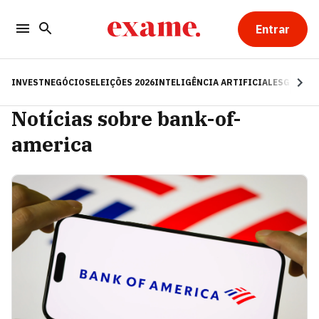
Entrar
INVEST
NEGÓCIOS
ELEIÇÕES 2026
INTELIGÊNCIA ARTIFICIAL
ESG
RE
Notícias sobre bank-of-
america