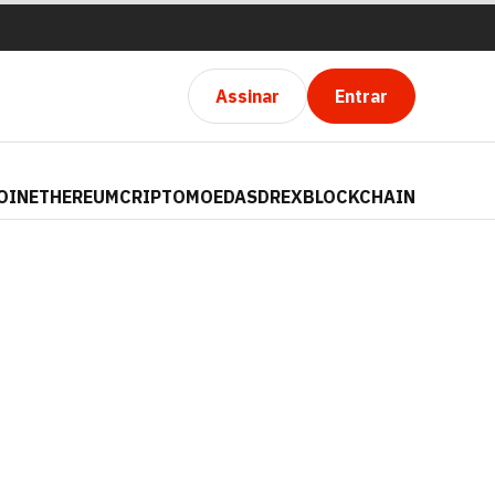
Assinar
Entrar
OIN
ETHEREUM
CRIPTOMOEDAS
DREX
BLOCKCHAIN