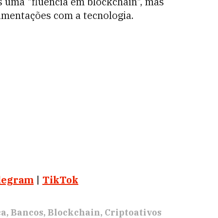
s uma "fluência em blockchain", mas
imentações com a tecnologia.
legram
|
TikTok
ca
Bancos
Blockchain
Criptoativos