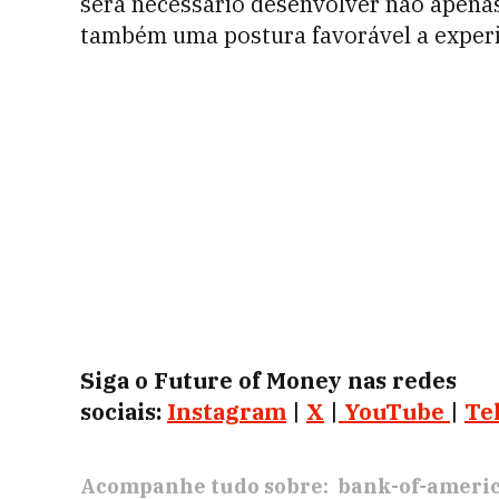
será necessário desenvolver não apena
também uma postura favorável a exper
Siga o Future of Money nas redes
sociais:
Instagram
|
X
|
YouTube
|
Te
Acompanhe tudo sobre:
bank-of-ameri