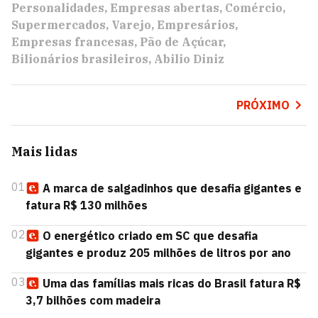
Personalidades
Empresas abertas
Comércio
Supermercados
Varejo
Empresários
Empresas francesas
Pão de Açúcar
Bilionários brasileiros
Abilio Diniz
PRÓXIMO
Mais lidas
01
A marca de salgadinhos que desafia gigantes e
fatura R$ 130 milhões
02
O energético criado em SC que desafia
gigantes e produz 205 milhões de litros por ano
03
Uma das famílias mais ricas do Brasil fatura R$
3,7 bilhões com madeira