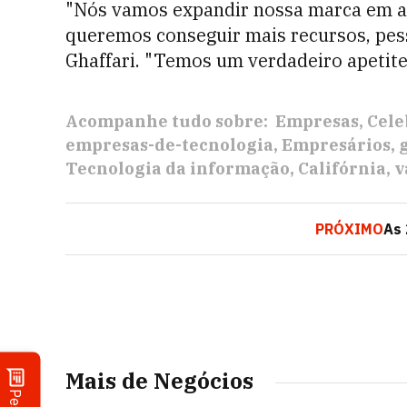
"Nós vamos expandir nossa marca em a
queremos conseguir mais recursos, pessoa
Ghaffari. "Temos um verdadeiro apetite 
Acompanhe tudo sobre:
Empresas
Cele
empresas-de-tecnologia
Empresários
Tecnologia da informação
Califórnia
v
PRÓXIMO
As 
Mais de Negócios