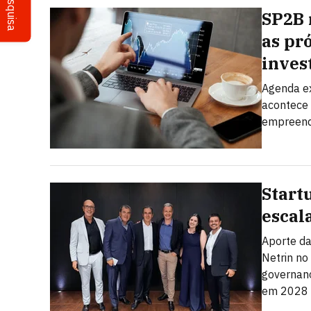
Pesquisa
SP2B 
as pr
inves
Agenda ex
acontece 
empreend
Start
escal
Aporte da
Netrin no
governanç
em 2028