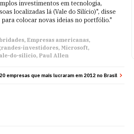
mplos investimentos em tecnologia,
s localizadas lá (Vale do Silício)", disse
para colocar novas ideias no portfólio."
bridades
Empresas americanas
grandes-investidores
Microsoft
ale-do-silicio
Paul Allen
20 empresas que mais lucraram em 2012 no Brasil