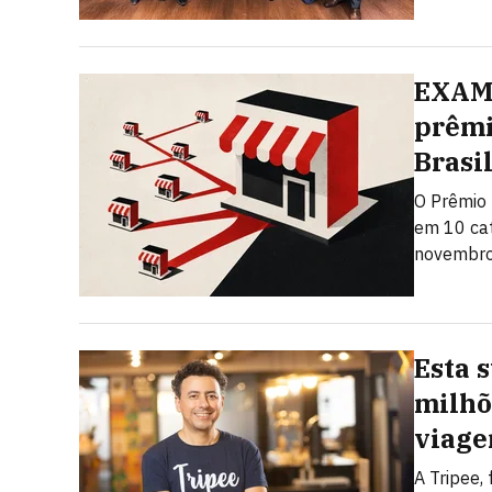
EXAME
prêmi
Brasi
O Prêmio 
em 10 cat
novembro.
Esta 
milhõ
viage
A Tripee,