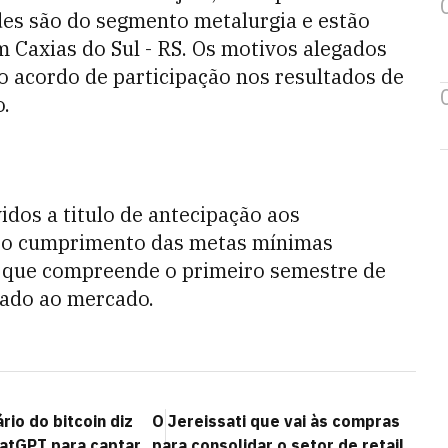
des são do segmento metalurgia e estão
 Caxias do Sul - RS. Os motivos alegados
o acordo de participação nos resultados de
o.
idos a titulo de antecipação aos
 o cumprimento das metas mínimas
o que compreende o primeiro semestre de
ado ao mercado.
io do bitcoin diz
O Jereissati que vai às compras
atGPT para captar
para consolidar o setor de retail