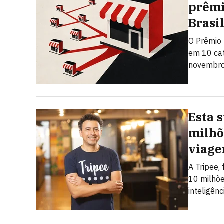
prêmi
Brasi
O Prêmio 
em 10 cat
novembro.
Esta 
milhõ
viage
A Tripee,
10 milhõe
inteligênci