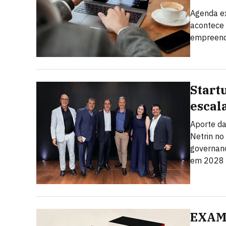
Agenda ex
acontece 
empreend
Start
escal
Aporte da
Netrin no
governanç
em 2028
EXAME