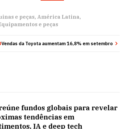
inas e peças
América Latina
Equipamentos e peças
O
Vendas da Toyota aumentam 16,8% em setembro
reúne fundos globais para revelar
óximas tendências em
timentos, IA e deep tech