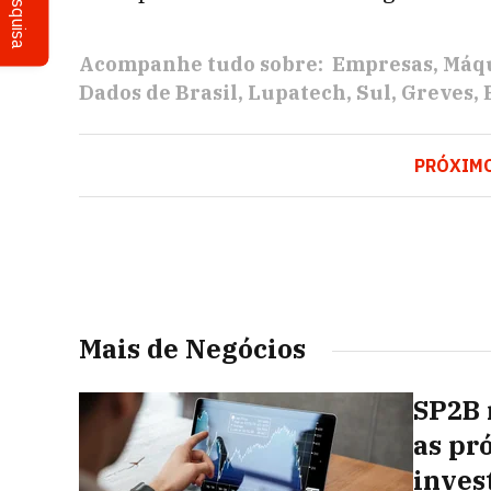
Pesquisa
Acompanhe tudo sobre:
Empresas
Máqu
Dados de Brasil
Lupatech
Sul
Greves
PRÓXIM
Mais de Negócios
SP2B 
as pr
inves