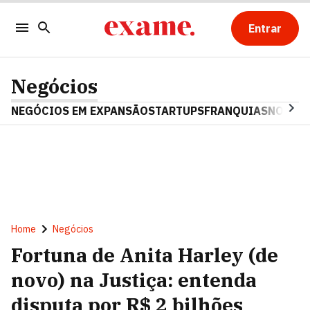
Entrar
Negócios
NEGÓCIOS EM EXPANSÃO
STARTUPS
FRANQUIAS
NOSTAL
Home
Negócios
Fortuna de Anita Harley (de
novo) na Justiça: entenda
disputa por R$ 2 bilhões