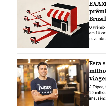
EXAME
prêmi
Brasi
O Prêmio 
em 10 cat
novembro.
Esta 
milhõ
viage
A Tripee,
10 milhõe
inteligênci