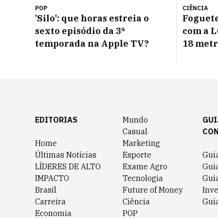
POP
CIÊNCIA
'Silo': que horas estreia o
Foguete
sexto episódio da 3ª
com a L
temporada na Apple TV?
18 metr
EDITORIAS
Mundo
GUI
Casual
CO
Home
Marketing
Últimas Notícias
Esporte
Gui
LÍDERES DE ALTO
Exame Agro
Gui
IMPACTO
Tecnologia
Gui
Brasil
Future of Money
Inv
Carreira
Ciência
Guia
Economia
POP