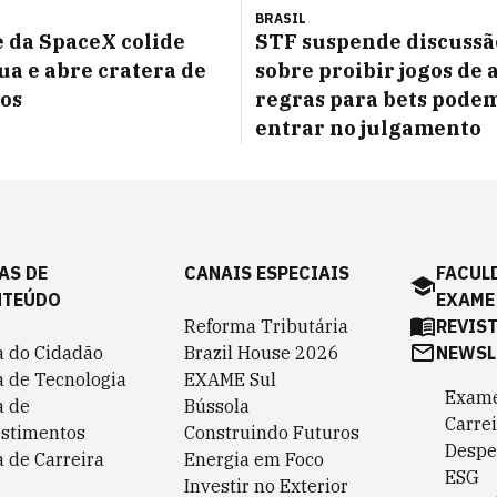
BRASIL
 da SpaceX colide
STF suspende discussã
ua e abre cratera de
sobre proibir jogos de 
os
regras para bets pode
entrar no julgamento
AS DE
CANAIS ESPECIAIS
FACUL
NTEÚDO
EXAME
Reforma Tributária
REVIS
a do Cidadão
Brazil House 2026
NEWSL
a de Tecnologia
EXAME Sul
Exame
a de
Bússola
Carrei
estimentos
Construindo Futuros
Despe
 de Carreira
Energia em Foco
ESG
Investir no Exterior