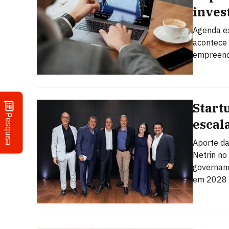
inves
Agenda ex
acontece 
empreend
Start
Pesquisa
escal
Aporte da
Netrin no
governanç
em 2028