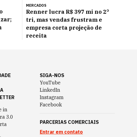
MERCADOS
o
Renner lucra R$ 397 mi no 2°
azar;
tri, mas vendas frustram e
m
empresa corta projeção de
receita
DADE
SIGA-NOS
YouTube
TA
LinkedIn
ETTER
Instagram
Facebook
 in
ra 3.0
PARCERIAS COMERCIAIS
rta
Entrar em contato