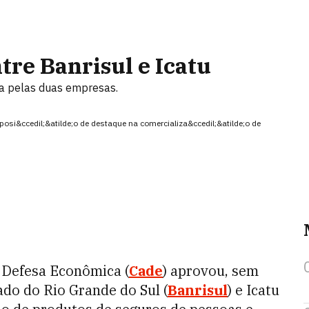
tre Banrisul e Icatu
da pelas duas empresas.
posi&ccedil;&atilde;o de destaque na comercializa&ccedil;&atilde;o de
e Defesa Econômica (
Cade
) aprovou, sem
ado do Rio Grande do Sul (
Banrisul
) e Icatu