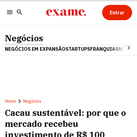
Entrar
Negócios
NEGÓCIOS EM EXPANSÃO
STARTUPS
FRANQUIAS
NOSTAL
Home
Negócios
Cacau sustentável: por que o
mercado recebeu
investimento de R$ 100