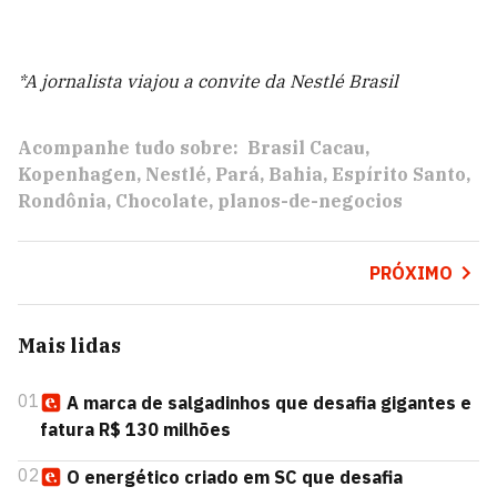
*A jornalista viajou a convite da Nestlé Brasil
Acompanhe tudo sobre:
Brasil Cacau
Kopenhagen
Nestlé
Pará
Bahia
Espírito Santo
Rondônia
Chocolate
planos-de-negocios
PRÓXIMO
Mais lidas
01
A marca de salgadinhos que desafia gigantes e
fatura R$ 130 milhões
02
O energético criado em SC que desafia