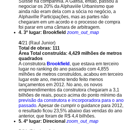
Suisse na companhia. A Gafisa, então, passou a
negociar os 20% da Alphaviile Urbanismo que
ainda não eram dela com a sócia no negócio, a
Alphaville Participações, mas as partes não
chegaram em um acordo e o processo de compra
foi parar em uma câmara de arbitragem.
4. 3º lugar: Brookfield
zoom_out_map
4
/21
(Raul Junior)
Total de obras: 111
Área Total construída: 4,429 milhões de metros
quadrados
A construtora
Brookfield
, que estava em terceiro
lugar no ranking do ano passado com 4,855
milhões de metros construídos, acabou em terceiro
lugar este ano, mesmo tendo feito menos
lançamentos em 2012. No ano, os novos
empreendimentos da construtora chegaram a 3,1
bilhões de reais, pouco acima do ponto mínimo da
previsão da construtora e incorporadora para o ano
passado
. Apesar de cumprir o guidance para 2012,
o resultado ficou 23,5% abaixo das vendas do ano
anterior, que foram de R$ 4,4 bilhões.
5. 4º lugar: Direcional
zoom_out_map