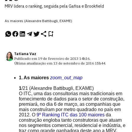
MRV lidera o ranking, seguida pela Gafisa e Brookfield
As maiores (Alexandre Battibugli, EXAME)
Tatiana Vaz
Publicado em
19 de fevereiro de 2013
14h16
.
Última atualização em
13 de setembro de 2016
15h44
.
1. As maiores
zoom_out_map
1
/21
(Alexandre Battibugli, EXAME)
O ITC, uma das consultorias mais tradicionais em
fornecimento de dados para o setor de construção,
premiará, no dia 6 de março, as companhias que
mais construíram por metro quadrado no país em
2012. O
9º Ranking ITC das 100 maiores
da
construção engloba tanto construtoras que atuam
nos segmentos comercial, residencial e indústria, e
traz como grande ganhadora deste ano a MRV.