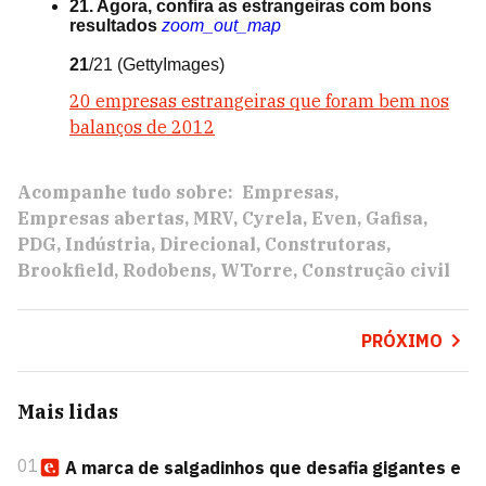
21. Agora, confira as estrangeiras com bons
resultados
zoom_out_map
21
/21
(GettyImages)
20 empresas estrangeiras que foram bem nos
balanços de 2012
Acompanhe tudo sobre:
Empresas
Empresas abertas
MRV
Cyrela
Even
Gafisa
PDG
Indústria
Direcional
Construtoras
Brookfield
Rodobens
WTorre
Construção civil
PRÓXIMO
Mais lidas
01
A marca de salgadinhos que desafia gigantes e