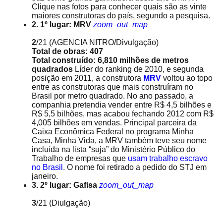
Clique nas fotos para conhecer quais são as vinte
maiores construtoras do país, segundo a pesquisa.
2. 1º lugar: MRV
zoom_out_map
2
/21
(AGENCIA NITRO/Divulgação)
Total de obras: 407
Total construído: 6,810 milhões de metros
quadrados
Líder do ranking de 2010, e segunda
posição em 2011, a construtora
MRV
voltou ao topo
entre as construtoras que mais construíram no
Brasil por metro quadrado. No ano passado, a
companhia pretendia vender entre R$ 4,5 bilhões e
R$ 5,5 bilhões, mas acabou fechando 2012 com R$
4,005 bilhões em vendas. Principal parceira da
Caixa Econômica Federal no programa Minha
Casa, Minha Vida, a MRV também teve seu nome
incluída na lista “suja” do Ministério Público do
Trabalho de empresas que
usam trabalho escravo
no Brasil
. O nome foi retirado a pedido do STJ em
janeiro.
3. 2º lugar: Gafisa
zoom_out_map
3
/21
(Diulgação)