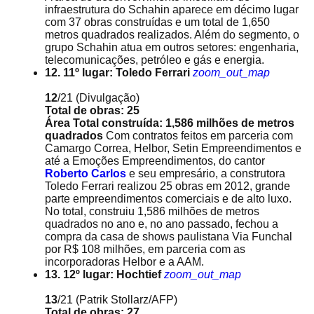
infraestrutura do Schahin aparece em décimo lugar
com 37 obras construídas e um total de 1,650
metros quadrados realizados. Além do segmento, o
grupo Schahin atua em outros setores: engenharia,
telecomunicações, petróleo e gás e energia.
12. 11º lugar: Toledo Ferrari
zoom_out_map
12
/21
(Divulgação)
Total de obras: 25
Área Total construída: 1,586 milhões de metros
quadrados
Com contratos feitos em parceria com
Camargo Correa, Helbor, Setin Empreendimentos e
até a Emoções Empreendimentos, do cantor
Roberto Carlos
e seu empresário, a construtora
Toledo Ferrari realizou 25 obras em 2012, grande
parte empreendimentos comerciais e de alto luxo.
No total, construiu 1,586 milhões de metros
quadrados no ano e, no ano passado, fechou a
compra da casa de shows paulistana Via Funchal
por R$ 108 milhões, em parceria com as
incorporadoras Helbor e a AAM.
13. 12º lugar: Hochtief
zoom_out_map
13
/21
(Patrik Stollarz/AFP)
Total de obras: 27