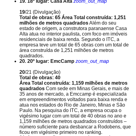
19. 18º lugar: Casa Alta
zoom_out_map
19
/21
(Divulgação)
Total de obras:
65
Área Total construída: 1,251
milhões de metros quadrados
Além do seu
estado de origem, a construtora paranaense Casa
Alta atua no interior paulista, com foco em imóveis
residenciais de baixa renda. Segundo o ITC, a
empresa teve um total de 65 obras com um total de
área construída de 1,251 milhões de metros
quadrados.
20. 20º lugar: EmcCamp
zoom_out_map
20
/21
(Divulgação)
Total de obras: 40
Área Total construída: 1,159 milhões de metros
quadrados
Com sede em Minas Gerais, e mais de
35 anos de mercado, a Emccamp é especializada
em empreendimentos voltados para baixa renda e
atua nos estados do Rio de Janeiro, Minas e São
Paulo. Na pesquisa do ITC, a empresa ocupa o
vigésimo lugar com um total de 40 obras no ano e
1,159 milhões de metros quadrados construídos –
número suficiente para desbancar a Rodobens, que
ficou em vigésimo primeiro no ranking.