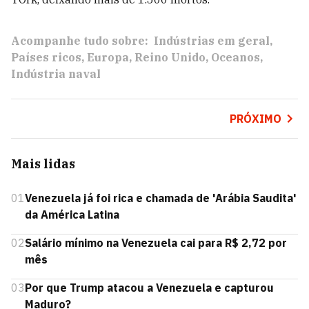
Acompanhe tudo sobre:
Indústrias em geral
Países ricos
Europa
Reino Unido
Oceanos
Indústria naval
PRÓXIMO
Mais lidas
01
Venezuela já foi rica e chamada de 'Arábia Saudita'
da América Latina
02
Salário mínimo na Venezuela cai para R$ 2,72 por
mês
03
Por que Trump atacou a Venezuela e capturou
Maduro?