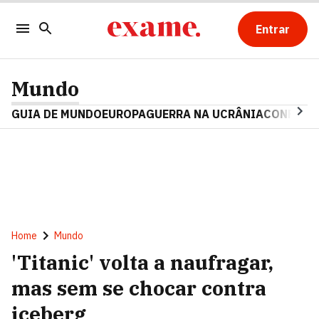
Entrar
Mundo
GUIA DE MUNDO
EUROPA
GUERRA NA UCRÂNIA
CONFLITO
Home
Mundo
'Titanic' volta a naufragar,
mas sem se chocar contra
iceberg