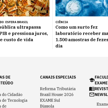
ÚDO
ESFERA BRASIL
CIÊNCIA
pública ultrapassa
Como um surto fez
PIB e pressiona juros,
laboratório receber ma
 e custo de vida
1.500 amostras de feze
dia
AS DE
CANAIS ESPECIAIS
FACUL
NTEÚDO
EXAME
Reforma Tributária
REVIS
a do Cidadão
Brazil House 2026
NEWSL
a de Tecnologia
EXAME Sul
Exame
a de
Bússola