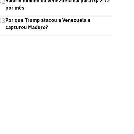
02
Salário mínimo na Venezuela cai para R$ 2,72
por mês
03
Por que Trump atacou a Venezuela e
capturou Maduro?