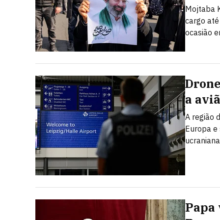
Mojtaba K
cargo até
ocasião e
Drone
a avi
A região 
Europa e
ucraniana
Papa 