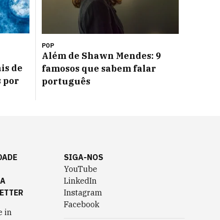
POP
Além de Shawn Mendes: 9
is de
famosos que sabem falar
s por
português
DADE
SIGA-NOS
YouTube
TA
LinkedIn
ETTER
Instagram
Facebook
 in