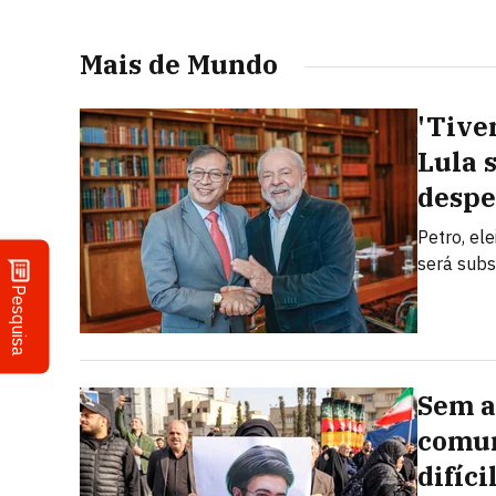
Mais de Mundo
'Tive
Lula 
despe
Petro, el
será subs
Pesquisa
Sem a
comun
difíci