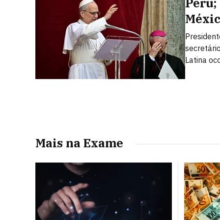
Peru;
Méxi
President
secretári
Latina oc
Mais na Exame