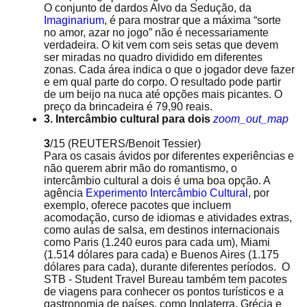
O conjunto de dardos Alvo da Sedução, da
Imaginarium
, é para mostrar que a máxima “sorte
no amor, azar no jogo” não é necessariamente
verdadeira. O kit vem com seis setas que devem
ser miradas no quadro dividido em diferentes
zonas. Cada área indica o que o jogador deve fazer
e em qual parte do corpo. O resultado pode partir
de um beijo na nuca até opções mais picantes. O
preço da brincadeira é 79,90 reais.
3. Intercâmbio cultural para dois
zoom_out_map
3
/15
(REUTERS/Benoit Tessier)
Para os casais ávidos por diferentes experiências e
não querem abrir mão do romantismo, o
intercâmbio cultural a dois é uma boa opção. A
agência
Experimento Intercâmbio Cultural
, por
exemplo, oferece pacotes que incluem
acomodação, curso de idiomas e atividades extras,
como aulas de salsa, em destinos internacionais
como Paris (1.240 euros para cada um), Miami
(1.514 dólares para cada) e Buenos Aires (1.175
dólares para cada), durante diferentes períodos. O
STB - Student Travel Bureau também tem pacotes
de viagens para conhecer os pontos turísticos e a
gastronomia de países, como Inglaterra, Grécia e