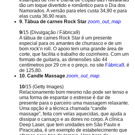
tão um toque divertido e romântico para o Dia dos
Namorados. A versão para eles custa 34,90 e para
elas custa 36,90 reais.
9. Tábua de carnes Rock Star
zoom_out_map
9
/15
(Divulgação / Fábrica9)
A tábua de carnes Rock Star é um presente
especial para os amantes de churrasco e de um
bom rock’n roll. O apoio tem uma grande área de
corte, que facilita o trabalho do cozinheiro. Com um
formato de guitarra, as dimensões são 44
centímetros por 29 cm e o preço, no site
Fábrica9
, é
de 125,80.
10. Candle Massage
zoom_out_map
10
/15
(Getty Images)
Relacionamento bom mesmo não pode ser tenso e
uma forma de espantar o estresse é dar de
presente para o parceiro uma massagem relaxante.
Uma opção é a técnica chamada “candle
massage”, feita com velas aquecidas, que ajuda a
dissipar o cansaço e as dores no corpo. A clínica
Deep Laser, que tem unidades em São Paulo e
Piracicaba, é um exemplo de estabelecimento que