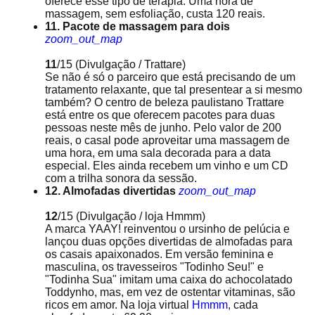
oferece esse tipo de terapia. Uma hora de
massagem, sem esfoliação, custa 120 reais.
11. Pacote de massagem para dois
zoom_out_map
11
/15
(Divulgação / Trattare)
Se não é só o parceiro que está precisando de um
tratamento relaxante, que tal presentear a si mesmo
também? O centro de beleza paulistano Trattare
está entre os que oferecem pacotes para duas
pessoas neste mês de junho. Pelo valor de 200
reais, o casal pode aproveitar uma massagem de
uma hora, em uma sala decorada para a data
especial. Eles ainda recebem um vinho e um CD
com a trilha sonora da sessão.
12. Almofadas divertidas
zoom_out_map
12
/15
(Divulgação / loja Hmmm)
A marca YAAY! reinventou o ursinho de pelúcia e
lançou duas opções divertidas de almofadas para
os casais apaixonados. Em versão feminina e
masculina, os travesseiros "Todinho Seu!" e
"Todinha Sua" imitam uma caixa do achocolatado
Toddynho, mas, em vez de ostentar vitaminas, são
ricos em amor. Na loja virtual
Hmmm
, cada