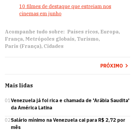
10 filmes de destaque que estreiam nos
cinemas em junho
Acompanhe tudo sobre:
Países ricos
Europa
França
Metrópoles globais
Turismo
Paris (França)
Cidades
PRÓXIMO
Mais lidas
01
Venezuela já foi rica e chamada de 'Arábia Saudita'
da América Latina
02
Salário mínimo na Venezuela cai para R$ 2,72 por
mês