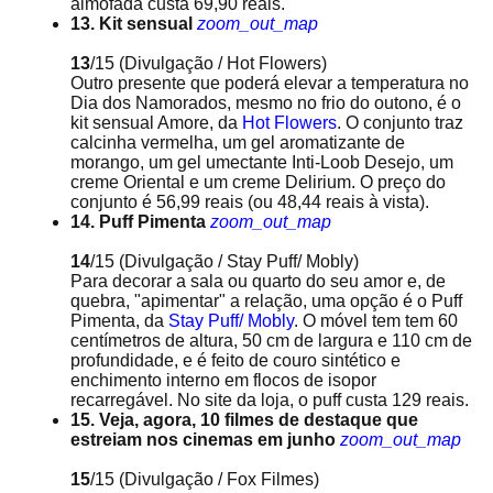
almofada custa 69,90 reais.
13. Kit sensual
zoom_out_map
13
/15
(Divulgação / Hot Flowers)
Outro presente que poderá elevar a temperatura no
Dia dos Namorados, mesmo no frio do outono, é o
kit sensual Amore, da
Hot Flowers
. O conjunto traz
calcinha vermelha, um gel aromatizante de
morango, um gel umectante Inti-Loob Desejo, um
creme Oriental e um creme Delirium. O preço do
conjunto é 56,99 reais (ou 48,44 reais à vista).
14. Puff Pimenta
zoom_out_map
14
/15
(Divulgação / Stay Puff/ Mobly)
Para decorar a sala ou quarto do seu amor e, de
quebra, "apimentar" a relação, uma opção é o Puff
Pimenta, da
Stay Puff/ Mobly
. O móvel tem tem 60
centímetros de altura, 50 cm de largura e 110 cm de
profundidade, e é feito de couro sintético e
enchimento interno em flocos de isopor
recarregável. No site da loja, o puff custa 129 reais.
15. Veja, agora, 10 filmes de destaque que
estreiam nos cinemas em junho
zoom_out_map
15
/15
(Divulgação / Fox Filmes)