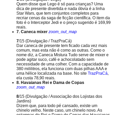
Quem disse que Lego é só para crianças? Uma
dica de presente divertida e nada óbvia é a linha
Star Wars, que tem conjuntos completos para
recriar cenas da saga de ficção científica. O item da
foto é o Interceptor Jedi e o preço sugerido é 169,99
reais.
7. Caneca mixer
zoom_out_map
7
/15
(Divulgação / TrazPraCá)
Dar caneca de presente tem ficado cada vez mais
comum, mas esta não é como as outras. Como o
nome diz, a Caneca Mistura Tudo serve de mixer e
pode agitar suco, café e achocolatado sem
necessidade de uma colher. Com a capacidade de
380 mililitros, ela funciona com duas pilhas AAA e
uma hélice localizada na base. No site
TrazPraCá
,
ela custa 78,90 reais.
8. Havaianas Rei e Dama de Copas
zoom_out_map
8
/15
(Divulgação / Associação dos Lojistas dos
Jardins)
Dizem que, para todo pé cansado, existe um
chinelo velho. Neste caso, um chinelo novo. As
estampas de Rei e Dama de Copas das Havaianas