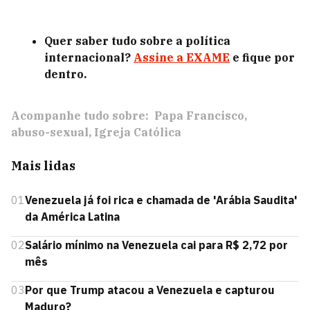
Quer saber tudo sobre a política
internacional?
Assine a EXAME
e fique por
dentro.
Acompanhe tudo sobre:
Papa Francisco
abuso-sexual
Igreja Católica
Mais lidas
01
Venezuela já foi rica e chamada de 'Arábia Saudita'
da América Latina
02
Salário mínimo na Venezuela cai para R$ 2,72 por
mês
03
Por que Trump atacou a Venezuela e capturou
Maduro?