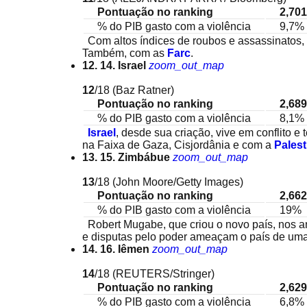
Pontuação no ranking
2,701
% do PIB gasto com a violência
9,7%
Com altos índices de roubos e assassinatos,
Também, com as
Farc
.
12. 14. Israel
zoom_out_map
12
/18
(Baz Ratner)
Pontuação no ranking
2,689
% do PIB gasto com a violência
8,1%
Israel
, desde sua criação, vive em conflito 
na Faixa de Gaza, Cisjordânia e com a
Palest
13. 15. Zimbábue
zoom_out_map
13
/18
(John Moore/Getty Images)
Pontuação no ranking
2,662
% do PIB gasto com a violência
19%
Robert Mugabe, que criou o novo país, nos an
e disputas pelo poder ameaçam o país de uma 
14. 16. Iêmen
zoom_out_map
14
/18
(REUTERS/Stringer)
Pontuação no ranking
2,629
% do PIB gasto com a violência
6,8%