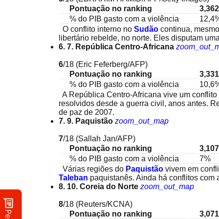
Pontuação no ranking
3,362
% do PIB gasto com a violência
12,4
O conflito interno no
Sudão
continua, mesmo
libertário rebelde, no norte. Eles disputam uma
6. 7. República Centro-Africana
zoom_out_
6
/18
(Eric Feferberg/AFP)
Pontuação no ranking
3,331
% do PIB gasto com a violência
10,6
A República Centro-Africana vive um conflito
resolvidos desde a guerra civil, anos antes. 
de paz de 2007.
7. 9. Paquistão
zoom_out_map
7
/18
(Sallah Jan/AFP)
Pontuação no ranking
3,107
% do PIB gasto com a violência
7%
Várias regiões do
Paquistão
vivem em confli
Taleban
paquistanês. Ainda há conflitos com a
8. 10. Coreia do Norte
zoom_out_map
8
/18
(Reuters/KCNA)
Pontuação no ranking
3,071