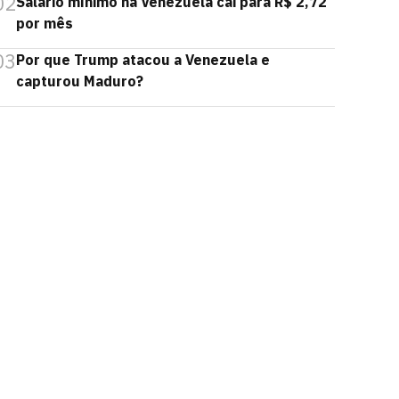
02
Salário mínimo na Venezuela cai para R$ 2,72
por mês
03
Por que Trump atacou a Venezuela e
capturou Maduro?