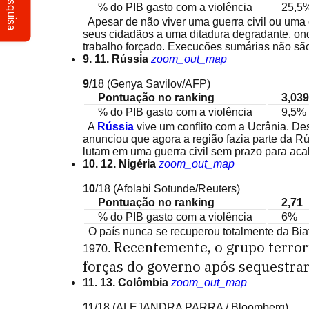
Pesquisa
% do PIB gasto com a violência
25,5
Apesar de não viver uma guerra civil ou uma g
seus cidadãos a uma ditadura degradante, o
trabalho forçado. Execucões sumárias não são
9. 11. Rússia
zoom_out_map
9
/18
(Genya Savilov/AFP)
Pontuação no ranking
3,039
% do PIB gasto com a violência
9,5%
A
Rússia
vive um conflito com a Ucrânia. D
anunciou que agora a região fazia parte da Rú
lutam em uma guerra civil sem prazo para aca
10. 12. Nigéria
zoom_out_map
10
/18
(Afolabi Sotunde/Reuters)
Pontuação no ranking
2,71
% do PIB gasto com a violência
6%
O país nunca se recuperou totalmente da Biafr
Recentemente, o grupo terror
1970.
forças do governo após sequestrar
11. 13. Colômbia
zoom_out_map
11
/18
(ALEJANDRA PARRA / Bloomberg)