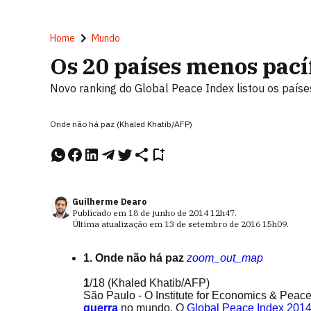
Home
Mundo
Os 20 países menos pac
Novo ranking do Global Peace Index listou os paíse
Onde não há paz (Khaled Khatib/AFP)
Guilherme Dearo
Publicado em
18 de junho de 2014
12h47
.
Última atualização em
13 de setembro de 2016
15h09
.
1. Onde não há paz
zoom_out_map
1
/18
(Khaled Khatib/AFP)
São Paulo - O Institute for Economics & Peace
guerra
no mundo. O
Global Peace Index 201