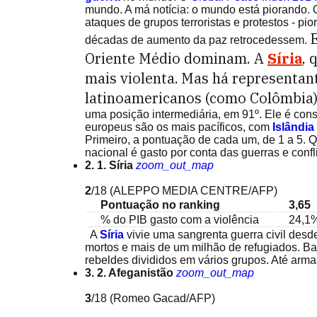
mundo. A má notícia: o mundo está piorando. O
ataques de grupos terroristas e protestos - pi
E
décadas de aumento da paz retrocedessem.
Oriente Médio dominam. A
Síria
, 
mais violenta.
Mas há representant
latinoamericanos (como Colômbia) 
uma posição intermediária, em 91º. Ele é con
europeus são os mais pacíficos, com
Islândia
Primeiro, a pontuação de cada um, de 1 a 5. 
nacional é gasto por conta das guerras e confli
2. 1. Síria
zoom_out_map
2
/18
(ALEPPO MEDIA CENTRE/AFP)
Pontuação no ranking
3,65
% do PIB gasto com a violência
24,1
A
Síria
vivie uma sangrenta guerra civil desde
mortos e mais de um milhão de refugiados. Bas
rebeldes divididos em vários grupos. Até arma
3. 2. Afeganistão
zoom_out_map
3
/18
(Romeo Gacad/AFP)