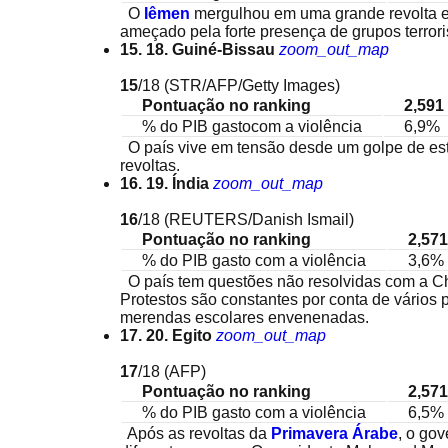
O
Iêmen
mergulhou em uma grande revolta e
ameçado pela forte presença de grupos terrori
15. 18. Guiné-Bissau
zoom_out_map
15
/18
(STR/AFP/Getty Images)
Pontuação no ranking
2,591
% do PIB gastocom a violência
6,9%
O país vive em tensão desde um golpe de est
revoltas.
16. 19. Índia
zoom_out_map
16
/18
(REUTERS/Danish Ismail)
Pontuação no ranking
2,571
% do PIB gasto com a violência
3,6%
O país tem questões não resolvidas com a C
Protestos são constantes por conta de vários 
merendas escolares envenenadas.
17. 20. Egito
zoom_out_map
17
/18
(AFP)
Pontuação no ranking
2,571
% do PIB gasto com a violência
6,5%
Após as revoltas da
Primavera Árabe
, o go