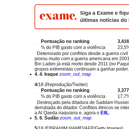
Siga a Exame e fiqu
últimas notícias do
Pontuação no ranking
3,416
% do PIB gasto com a violência
23,5
Deteriorado por conflitos desde a guerra civi
piorou muito com a guerra americana em 200
Bin Laden já está morto desde 2011 (no Paqui
grupos extremistas continuam a ganhar poder.
4. 4. Iraque
zoom_out_map
4
/18
(Reprodução/Twiiter)
Pontuação no ranking
3,377
% do PIB gasto com a violência
17,7
Destroçado pela ditadura de Saddam Hussein
derrubada do ditador. Conflitos étnicos se inte
a Al Qaeda iraquiana e, agora o
EIIL
.
5. 6. Sudão
zoom_out_map
5
/18
(EBRAHIM HAMID/AFP/Getty Images)