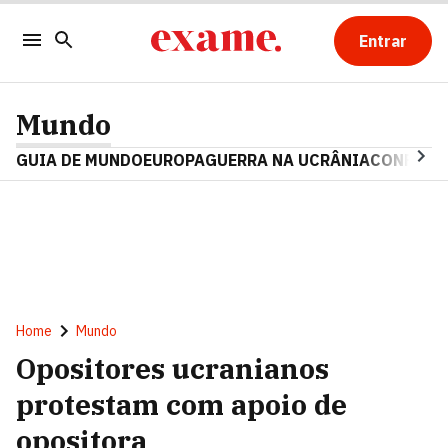
Entrar
Mundo
GUIA DE MUNDO
EUROPA
GUERRA NA UCRÂNIA
CONFLITO
Home
Mundo
Opositores ucranianos
protestam com apoio de
opositora