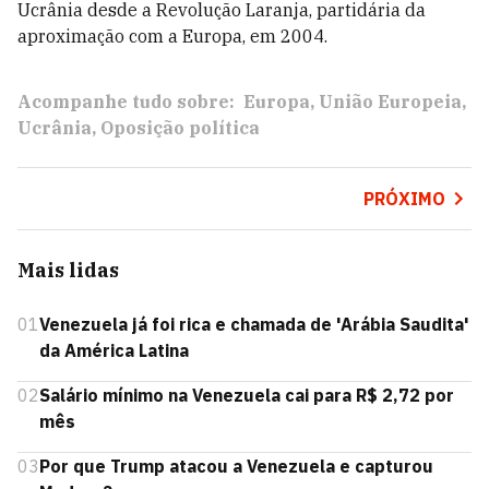
Ucrânia desde a Revolução Laranja, partidária da
aproximação com a Europa, em 2004.
Acompanhe tudo sobre:
Europa
União Europeia
Ucrânia
Oposição política
PRÓXIMO
Mais lidas
01
Venezuela já foi rica e chamada de 'Arábia Saudita'
da América Latina
02
Salário mínimo na Venezuela cai para R$ 2,72 por
mês
03
Por que Trump atacou a Venezuela e capturou