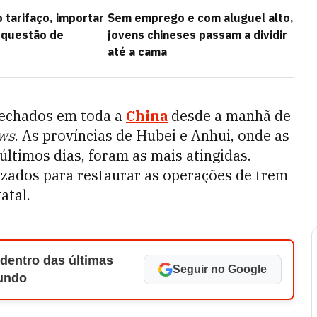
 tarifaço, importar
Sem emprego e com aluguel alto,
u questão de
jovens chineses passam a dividir
até a cama
fechados em toda a
China
desde a manhã de
ews
. As províncias de Hubei e Anhui, onde as
ltimos dias, foram as mais atingidas.
izados para restaurar as operações de trem
atal.
 dentro das últimas
Seguir no Google
Mundo