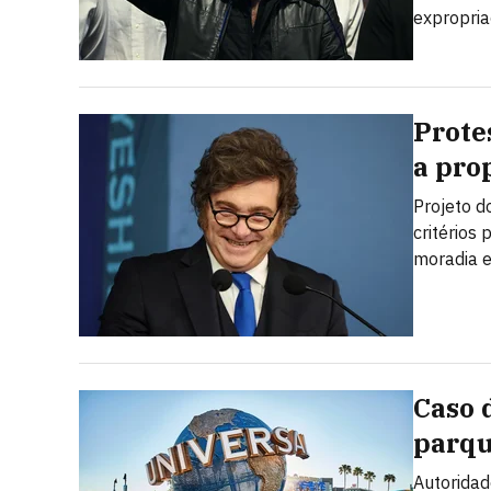
expropria
Prote
a prop
Projeto d
critérios
moradia e
Caso 
parqu
Autoridad