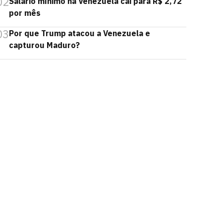
02
Salário mínimo na Venezuela cai para R$ 2,72
por mês
03
Por que Trump atacou a Venezuela e
capturou Maduro?