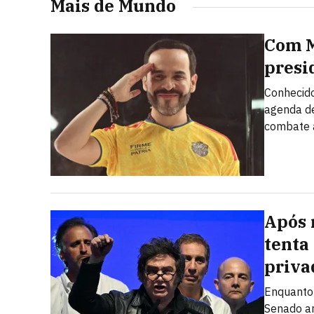
Mais de Mundo
Com Mi
presi
Conhecido
agenda de
combate 
Após 
tenta
priva
Enquanto 
Senado ar