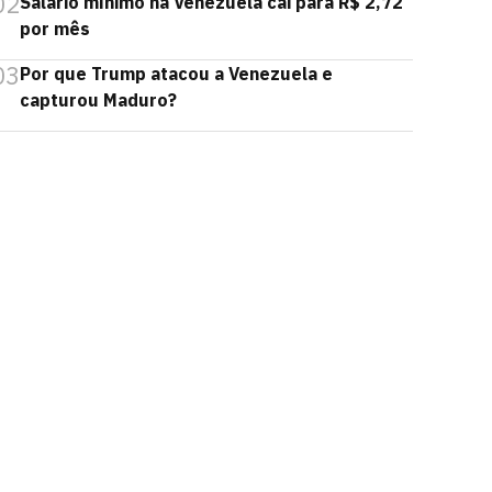
02
Salário mínimo na Venezuela cai para R$ 2,72
por mês
03
Por que Trump atacou a Venezuela e
capturou Maduro?